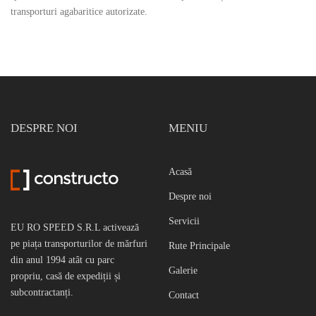
transporturi agabaritice autorizate.
DESPRE NOI
MENIU
Acasă
Despre noi
Servicii
EU RO SPEED S.R.L activează
pe piața transporturilor de mărfuri
Rute Principale
din anul 1994 atât cu parc
Galerie
propriu, casă de expediții și
subcontractanți.
Contact