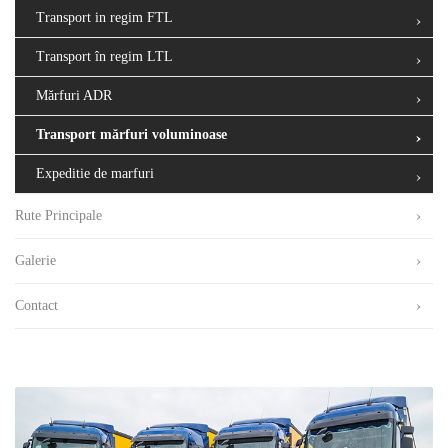
Transport in regim FTL
Transport în regim LTL
Mărfuri ADR
Transport mărfuri voluminoase
Expeditie de marfuri
Rute Principale
Galerie
Contact