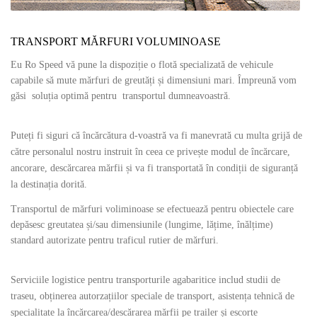
TRANSPORT MĂRFURI VOLUMINOASE
Eu Ro Speed vă pune la dispoziție o flotă specializată de vehicule
capabile să mute mărfuri de greutăți și dimensiuni mari. Împreună vom
găsi soluția optimă pentru transportul dumneavoastră.
Puteți fi siguri că încărcătura d-voastră va fi manevrată cu multa grijă de
către personalul nostru instruit în ceea ce privește modul de încărcare,
ancorare, descărcarea mărfii și va fi transportată în condiții de siguranță
la destinația dorită.
Transportul de mărfuri voliminoase se efectuează pentru obiectele care
depăsesc greutatea și/sau dimensiunile (lungime, lățime, înălțime)
standard autorizate pentru traficul rutier de mărfuri.
Serviciile logistice pentru transporturile agabaritice includ studii de
traseu, obținerea autorzațiilor speciale de transport, asistența tehnică de
specialitate la încărcarea/descărarea mărfii pe trailer și escorte