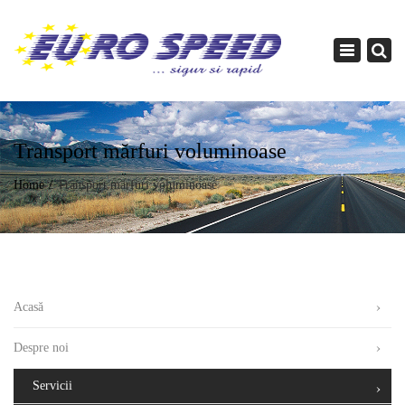
×
Toggle
navigation
Transport mărfuri voluminoase
Home
Transport mărfuri voluminoase
Acasă
Despre noi
Servicii